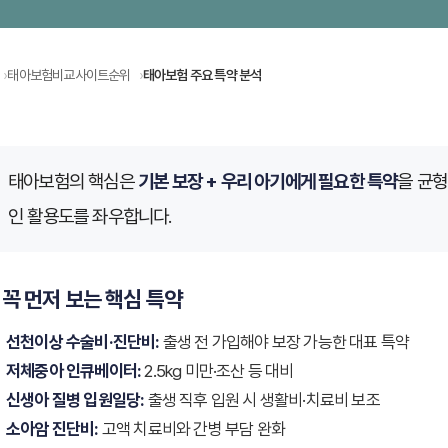
태아보험비교사이트순위
태아보험 주요 특약 분석
태아보험의 핵심은
기본 보장 + 우리 아기에게 필요한 특약
을 균형
인 활용도를 좌우합니다.
. 꼭 먼저 보는 핵심 특약
선천이상 수술비·진단비:
출생 전 가입해야 보장 가능한 대표 특약
저체중아 인큐베이터:
2.5kg 미만·조산 등 대비
신생아 질병 입원일당:
출생 직후 입원 시 생활비·치료비 보조
소아암 진단비:
고액 치료비와 간병 부담 완화